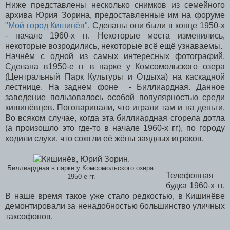
Ниже представлены несколько снимков из семейного
архива Юрия Зорина, предоставленные им на форуме
"Мой город Кишинёв"
. Сделаны они были в конце 1950-х
- начале 1960-х гг. Некоторые места изменились,
некоторые возродились, некоторые всё ещё узнаваемы.
Начнём с одной из самых интересных фотографий.
Сделана в1950-е гг в парке у Комсомольского озера
(Центральный Парк Культуры и Отдыха) на каскадной
лестнице. На заднем фоне - Биллиардная. Данное
заведение пользовалось особой популярностью среди
кишинёвцев. Поговаривали, что играли там и на деньги.
Во всяком случае, когда эта биллиардная сгорела дотла
(а произошло это где-то в начале 1960-х гг), по городу
ходили слухи, что сожгли её жёны заядлых игроков.
Биллиардная в парке у Комсомольского озера.
Телефонная
1950-е гг.
будка 1960-х гг.
В наше время такое уже стало редкостью, в Кишинёве
демонтировали за ненадобностью большинство уличных
таксофонов.