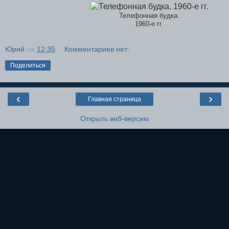
Телефонная будка.
1960-е гг.
Юрий
на
12:35
Комментариев нет:
Поделиться
‹
›
Главная страница
Открыть веб-версию