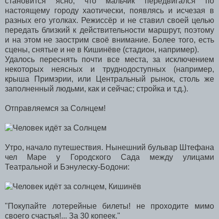
становится ясно, что мальчик передвигался по
настоящему городу хаотически, появлясь и исчезая в
разных его уголках. Режиссёр и не ставил своей целью
передать близкий к действительности маршрут, поэтому
и на этом не заострим своё внимание. Более того, есть
сцены, снятые и не в Кишинёве (стадион, например).
Удалось переснять почти все места, за исключением
некоторых неясных и труднодоступных (например,
крыша Примэрии, или Центральный рынок, столь же
заполненный людьми, как и сейчас; стройка и т.д.).
Отправляемся за Солнцем!
Утро, начало путешествия. Нынешний бульвар Штефана
чел Маре у Городского Сада между улицами
Театральной и Бэнулеску-Бодони:
"Покупайте лотерейные билеты! не проходите мимо
своего счастья!... За 30 копеек."