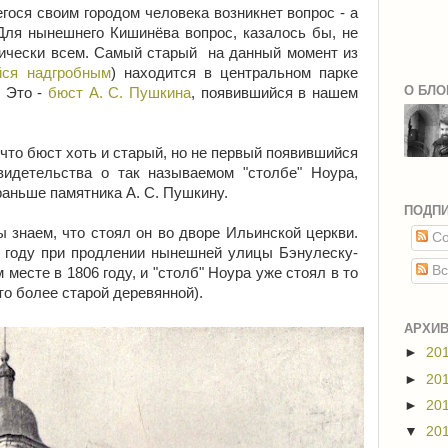
гося своим городом человека возникнет вопрос - а
Для нынешнего Кишинёва вопрос, казалось бы, не
ктически всем. Самый старый на данный момент из
йся надгробным
) находится в центральном парке
О БЛО
. Это -
бюст А. С. Пушкина
, появившийся в нашем
 что бюст хоть и старый, но не первый появившийся
идетельства о так называемом "столбе" Ноура,
раньше памятника А. С. Пушкину.
ПОДП
ы знаем, что стоял он во дворе Ильинской церкви.
Со
 году при продлении нынешней улицы Бэнулеску-
Вс
месте в 1806 году, и "столб" Ноура уже стоял в то
то более старой деревянной).
АРХИВ
►
20
►
20
►
20
▼
20