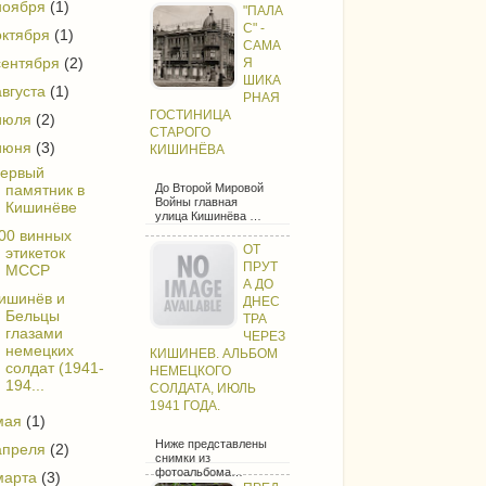
ноября
(1)
"ПАЛА
С" -
октября
(1)
САМА
сентября
(2)
Я
ШИКА
августа
(1)
РНАЯ
ГОСТИНИЦА
июля
(2)
СТАРОГО
июня
(3)
КИШИНЁВА
ервый
До Второй Мировой
памятник в
Войны главная
Кишинёве
улица Кишинёва …
00 винных
ОТ
этикеток
ПРУТ
МССР
А ДО
ишинёв и
ДНЕС
Бельцы
ТРА
глазами
ЧЕРЕЗ
немецких
КИШИНЕВ. АЛЬБОМ
солдат (1941-
НЕМЕЦКОГО
194...
СОЛДАТА, ИЮЛЬ
1941 ГОДА.
мая
(1)
Ниже представлены
апреля
(2)
снимки из
фотоальбома…
марта
(3)