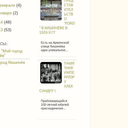
ПРЕД
СТАВ
февраля
(4)
ИТЕЛ
января
(2)
ЬСТВ
О
14
(48)
"FORD
" В КИШИНЁВЕ В
13
(53)
1920-Х ГГ
Есть на Армянской
СЫ:
улице Кишинёва
одно уникальное…
 "Мой город
ёв"
ород Кишинёв
ПАМЯ
ТНИК
ИМПЕ
РАТОР
У
АЛЕК
САНДРУ I
Приближающийся
100-летний юбилей
присоединения…