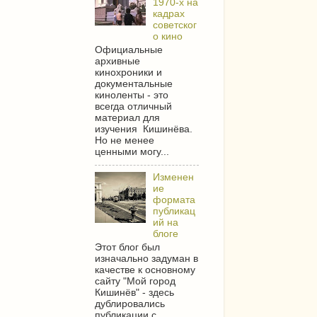
1970-х на
кадрах
советског
о кино
Официальные
архивные
кинохроники и
документальные
киноленты - это
всегда отличный
материал для
изучения Кишинёва.
Но не менее
ценными могу...
Изменен
ие
формата
публикац
ий на
блоге
Этот блог был
изначально задуман в
качестве к основному
сайту "Мой город
Кишинёв" - здесь
дублировались
публикации с