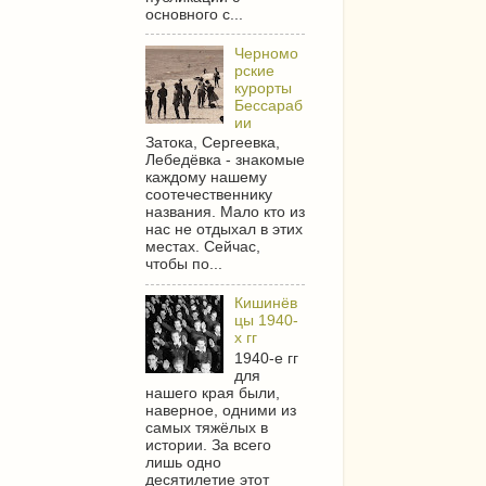
основного с...
Черномо
рские
курорты
Бессараб
ии
Затока, Сергеевка,
Лебедёвка - знакомые
каждому нашему
соотечественнику
названия. Мало кто из
нас не отдыхал в этих
местах. Сейчас,
чтобы по...
Кишинёв
цы 1940-
х гг
1940-е гг
для
нашего края были,
наверное, одними из
самых тяжёлых в
истории. За всего
лишь одно
десятилетие этот