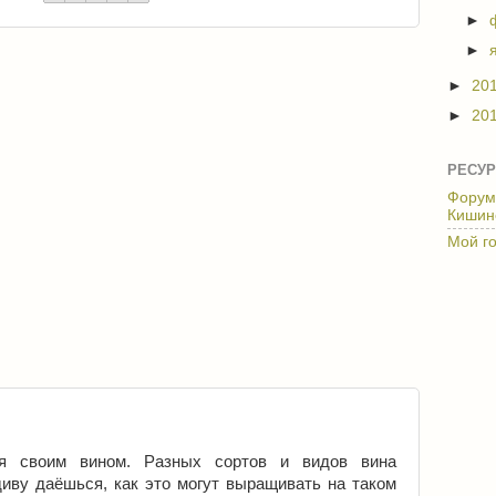
►
►
►
20
►
20
РЕСУР
Форум
Кишин
Мой г
я своим вином. Разных сортов и видов вина
диву даёшься, как это могут выращивать на таком