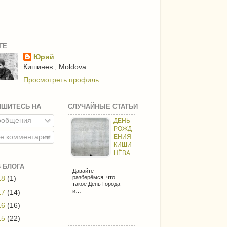
ГЕ
Юрий
Кишинев , Moldova
Просмотреть профиль
ИШИТЕСЬ НА
СЛУЧАЙНЫЕ СТАТЬИ
общения
ДЕНЬ
РОЖД
е комментарии
ЕНИЯ
КИШИ
НЁВА
 БЛОГА
Давайте
разберёмся, что
18
(1)
такое День Города
и…
17
(14)
16
(16)
15
(22)