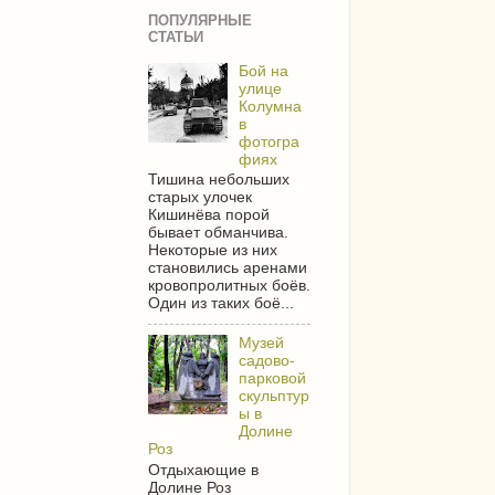
ПОПУЛЯРНЫЕ
СТАТЬИ
Бой на
улице
Колумна
в
фотогра
фиях
Тишина небольших
старых улочек
Кишинёва порой
бывает обманчива.
Некоторые из них
становились аренами
кровопролитных боёв.
Один из таких боё...
Музей
садово-
парковой
скульптур
ы в
Долине
Роз
Отдыхающие в
Долине Роз