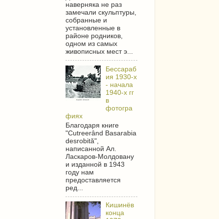
наверняка не раз
замечали скульптуры,
собранные и
установленные в
районе родников,
одном из самых
живописных мест э...
Бессараб
ия 1930-х
- начала
1940-х гг
в
фотогра
фиях
Благодаря книге
"Cutreerând Basarabia
desrobită",
написанной Ал.
Ласкаров-Молдовану
и изданной в 1943
году нам
предоставляется
ред...
Кишинёв
конца