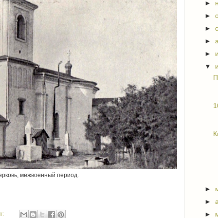
►
►
►
►
►
▼
П
1
К
ерковь, межвоенный период.
►
►
т:
►