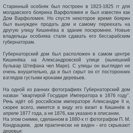
Старинный особняк был построен в 1823-1825 гг для
молдавского боярина Варфоломея и был известен как
Дом Варфоломея. Но спустя некоторое время боярин
был вынужден продать дом и самому переехать на
другую улицу Кишинёва в здание поскромнее. Новые
владельцы особняка стали сдавать его бессарабским
губернаторам.
Губернаторский дом был расположен в самом центре
Кишинёва на Александровской улице (нынешний
бульвар Штефана чел Маре). С улицы он выглядел не
очень внушительно, да и был скрыт он от посторонних
взглядов густыми кронами деревьев.
На одной из ранних фотографиях Губернаторский дом
назван "квартирой Государя Императора в 1876 году".
Речь идёт об российском императоре Александре II и,
скорее всего, имеется в виду его визит в Кишинёв в
апреле 1877 года, а не 1876, как указано в описании.
На этом снимке, сделанном в 1880-х гг фотографом П. М.
Кондрацким, дом практически не виден - его скрывают
деревья: