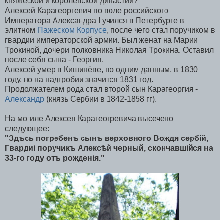
княжеской и королевской династии?
Алексей Карагеоргевич по воле российского
Императора Александра I учился в Петербурге в
элитном
Пажеском Корпусе
, после чего стал поручиком в
гвардии императорской армии. Был женат на Марии
Трокиной, дочери полковника Николая Трокина. Оставил
после себя сына - Георгия.
Алексей умер в Кишинёве, по одним данным, в 1830
году, но на надгробии значится 1831 год.
Продолжателем рода стал второй сын Карагеоргия -
Александр
(князь Сербии в 1842-1858 гг).
На могиле Алексея Карагеогревича высечено
следующее:
"Здъсь погребенъ сынъ верховного Вождя сербiй,
Гвардиi поручикъ Алекс
ѣ
й черный, скончавшiйся на
33-го году отъ рожденiя."