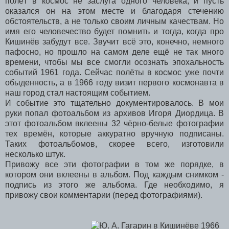
полёт в космос не заслуга одного человека, и пусть
оказался он на этом месте и благодаря стечению
обстоятельств, а не только своим личным качествам. Но
имя его человечество будет помнить и тогда, когда про
Кишинёв забудут все. Звучит всё это, конечно, немного
пафосно, но прошло на самом деле ещё не так много
времени, чтобы мы все смогли осознать эпохальность
событий 1961 года. Сейчас полёты в космос уже почти
обыденность, а в 1966 году визит первого космонавта в
наш город стал настоящим событием.
И событие это тщательно документировалось. В мои
руки попал фотоальбом из архивов Игоря Диордица. В
этот фотоальбом вклеены 32 чёрно-белые фотографии
тех времён, которые аккуратно вручную подписаны.
Таких фотоальбомов, скорее всего, изготовили
несколько штук.
Привожу все эти фотографии в том же порядке, в
котором они вклеены в альбом. Под каждым снимком -
подпись из этого же альбома. Где необходимо, я
привожу свои комментарии (перед фотографиями).