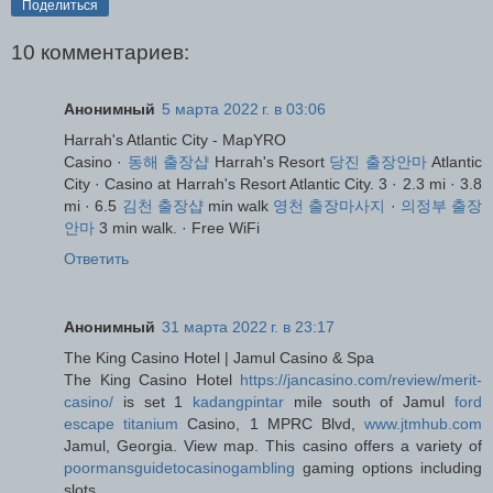
Поделиться
10 комментариев:
Анонимный
5 марта 2022 г. в 03:06
Harrah's Atlantic City - MapYRO
Casino ·
동해 출장샵
Harrah's Resort
당진 출장안마
Atlantic
City · Casino at Harrah's Resort Atlantic City. 3 · 2.3 mi · 3.8
mi · 6.5
김천 출장샵
min walk
영천 출장마사지
·
의정부 출장
안마
3 min walk. · Free WiFi
Ответить
Анонимный
31 марта 2022 г. в 23:17
The King Casino Hotel | Jamul Casino & Spa
The King Casino Hotel
https://jancasino.com/review/merit-
casino/
is set 1
kadangpintar
mile south of Jamul
ford
escape titanium
Casino, 1 MPRC Blvd,
www.jtmhub.com
Jamul, Georgia. View map. This casino offers a variety of
poormansguidetocasinogambling
gaming options including
slots,