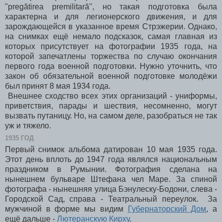
"pregătirea premilitară", но такая подготовка была
характерна и для легионерского движения, и для
зарождающейся в указанное время Стрэжерии. Однако,
на снимках ещё немало подсказок, самая главная из
которых присутствует на фотографии 1935 года, на
которой запечатлены торжества по случаю окончания
первого года военной подготовки. Нужно уточнить, что
закон об обязательной военной подготовке молодёжи
был принят 8 мая 1934 года.
Внешнее сходство всех этих организаций - униформы,
приветствия, парады и шествия, несомненно, могут
вызвать путаницу. Но, на самом деле, разобраться не так
уж и тяжело.
1935 ГОД
Первый снимок альбома датирован 10 мая 1935 года.
Этот день вплоть до 1947 года являлся национальным
праздником в Румынии. Фотография сделана на
нынешнем бульваре Штефана чел Маре. За спиной
фотографа - нынешняя улица Бэнулеску-Бодони, слева -
Городской Сад, справа - Театральный переулок. За
мужчиной в форме мы видим
Губернаторский Дом
, а
ещё дальше -
Лютеранскую Кирху
.