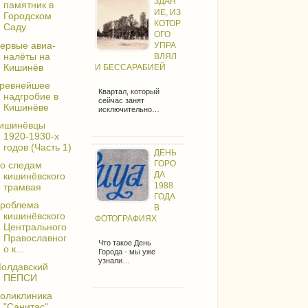
ЗДАН
памятник в
ИЕ, ИЗ
Городском
КОТОР
Саду
ОГО
ервые авиа-
УПРА
налёты на
ВЛЯЛ
Кишинёв
И БЕССАРАБИЕЙ
ревнейшее
Квартал, который
надгробие в
сейчас занят
Кишинёве
исключительно…
ишинёвцы
1920-1930-х
годов (Часть 1)
ДЕНЬ
ГОРО
о следам
ДА
кишинёвского
1988
трамвая
ГОДА
роблема
В
кишинёвского
ФОТОГРАФИЯХ
Центрального
Православног
Что такое День
о к...
Города - мы уже
узнали…
олдавский
ПЕПСИ
оликлиника
"Санитас"