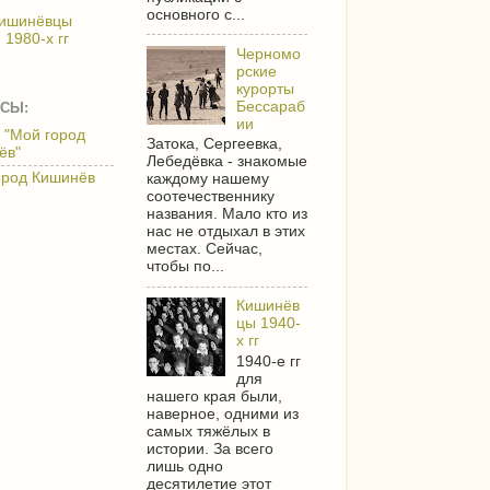
основного с...
ишинёвцы
1980-х гг
Черномо
рские
курорты
Бессараб
СЫ:
ии
 "Мой город
Затока, Сергеевка,
ёв"
Лебедёвка - знакомые
ород Кишинёв
каждому нашему
соотечественнику
названия. Мало кто из
нас не отдыхал в этих
местах. Сейчас,
чтобы по...
Кишинёв
цы 1940-
х гг
1940-е гг
для
нашего края были,
наверное, одними из
самых тяжёлых в
истории. За всего
лишь одно
десятилетие этот