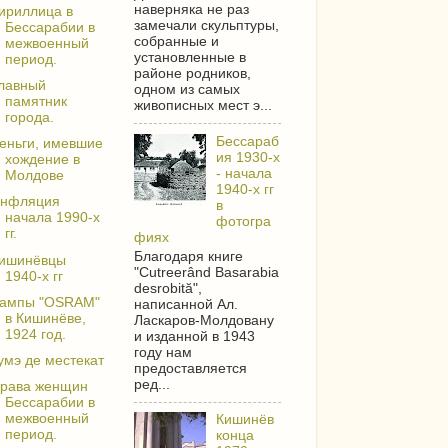
наверняка не раз
ириллица в
замечали скульптуры,
Бессарабии в
собранные и
межвоенный
установленные в
период.
районе родников,
лавный
одном из самых
памятник
живописных мест э...
города.
Бессараб
еньги, имевшие
ия 1930-х
хождение в
- начала
Молдове
1940-х гг
нфляция
в
начала 1990-х
фотогра
гг.
фиях
Благодаря книге
ишинёвцы
"Cutreerând Basarabia
1940-х гг
desrobită",
ампы "OSRAM"
написанной Ал.
в Кишинёве,
Ласкаров-Молдовану
1924 год.
и изданной в 1943
году нам
умэ де местекат
предоставляется
ред...
рава женщин
Бессарабии в
межвоенный
Кишинёв
период.
конца