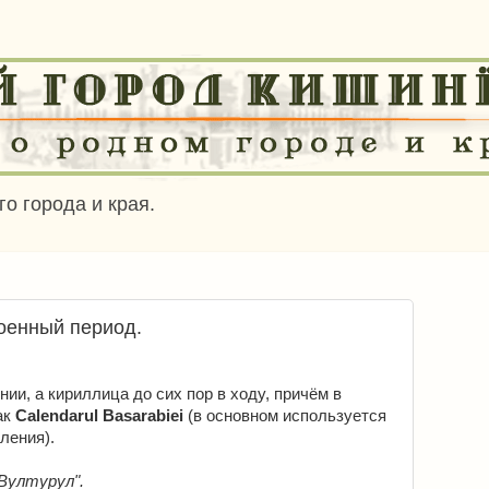
о города и края.
оенный период.
ии, а кириллица до сих пор в ходу, причём в
ак
Calendarul Basarabiei
(в основном используется
ления).
Вултурул".