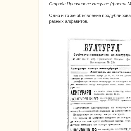
Страда Принчипеле Некулае (фоста Мо
Одно и то же объявление продублирован
разных алфавитов.