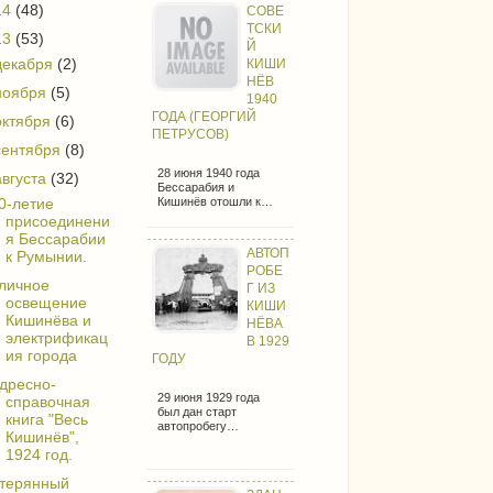
14
(48)
СОВЕ
ТСКИ
13
(53)
Й
декабря
(2)
КИШИ
НЁВ
ноября
(5)
1940
ГОДА (ГЕОРГИЙ
октября
(6)
ПЕТРУСОВ)
сентября
(8)
28 июня 1940 года
августа
(32)
Бессарабия и
Кишинёв отошли к…
0-летие
присоединени
я Бессарабии
АВТОП
к Румынии.
РОБЕ
личное
Г ИЗ
освещение
КИШИ
Кишинёва и
НЁВА
электрификац
В 1929
ия города
ГОДУ
дресно-
29 июня 1929 года
справочная
был дан старт
книга "Весь
автопробегу…
Кишинёв",
1924 год.
терянный