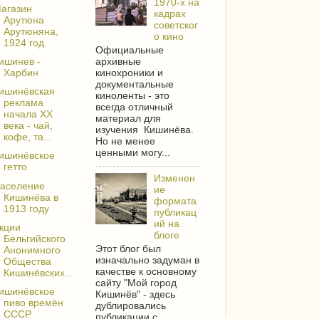
1970-х на
агазин
кадрах
Арутюна
советског
Арутюняна,
о кино
1924 год.
Официальные
архивные
ишинев -
кинохроники и
Харбин
документальные
ишинёвская
киноленты - это
реклама
всегда отличный
начала XX
материал для
века - чай,
изучения Кишинёва.
кофе, та...
Но не менее
ценными могу...
ишинёвское
гетто
Изменен
аселение
ие
Кишинёва в
формата
1913 году
публикац
ий на
кции
блоге
Бельгийского
Этот блог был
Анонимного
изначально задуман в
Общества
качестве к основному
Кишинёвских...
сайту "Мой город
ишинёвское
Кишинёв" - здесь
пиво времён
дублировались
СССР
публикации с