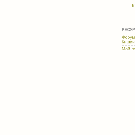
К
РЕСУР
Форум
Кишин
Мой г