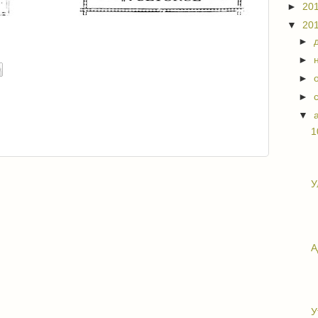
►
20
▼
20
►
►
►
►
▼
1
У
А
У