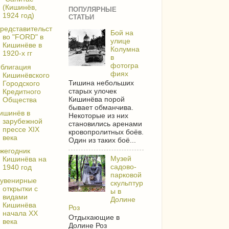
(Кишинёв,
ПОПУЛЯРНЫЕ
1924 год)
СТАТЬИ
редставительст
Бой на
во "FORD" в
улице
Кишинёве в
Колумна
1920-х гг
в
фотогра
блигация
фиях
Кишинёвского
Тишина небольших
Городского
старых улочек
Кредитного
Кишинёва порой
Общества
бывает обманчива.
ишинёв в
Некоторые из них
зарубежной
становились аренами
прессе XIX
кровопролитных боёв.
века
Один из таких боё...
жегодник
Музей
Кишинёва на
садово-
1940 год
парковой
увенирные
скульптур
открытки с
ы в
видами
Долине
Кишинёва
Роз
начала XX
Отдыхающие в
века
Долине Роз