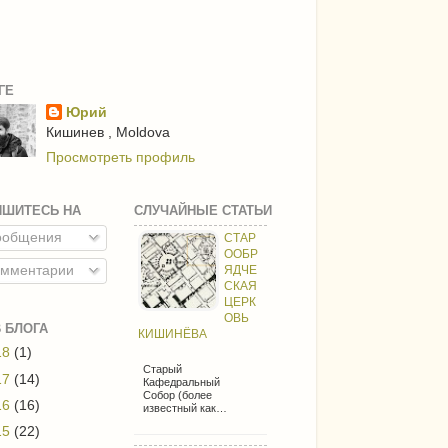
ГЕ
Юрий
Кишинев , Moldova
Просмотреть профиль
ИШИТЕСЬ НА
СЛУЧАЙНЫЕ СТАТЬИ
общения
СТАР
ООБР
мментарии
ЯДЧЕ
СКАЯ
ЦЕРК
ОВЬ
 БЛОГА
КИШИНЁВА
18
(1)
Старый
17
(14)
Кафедральный
Собор (более
16
(16)
известный как…
15
(22)