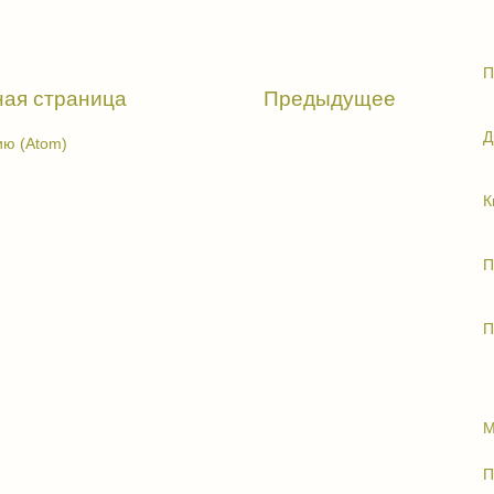
П
ная страница
Предыдущее
Д
ю (Atom)
К
П
П
М
П