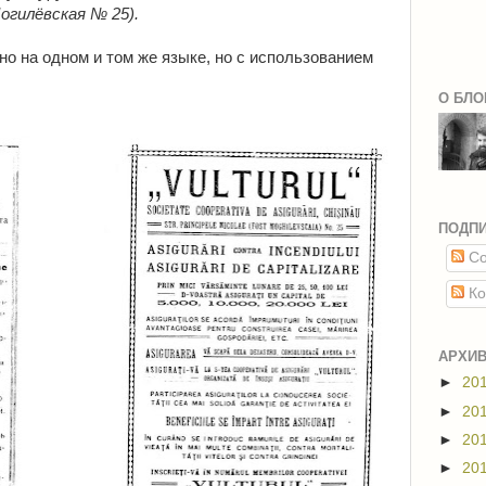
гилёвская № 25).
о на одном и том же языке, но с использованием
О БЛО
ПОДП
Со
Ко
АРХИВ
►
20
►
20
►
20
►
20