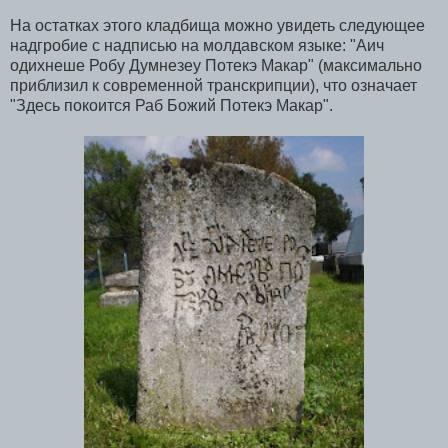
На остатках этого кладбища можно увидеть следующее
надгробие с надписью на молдавском языке: "Аич
одихнеше Робу Думнезеу Потекэ Макар" (максимально
приблизил к современной транскрипции), что означает
"Здесь покоится Раб Божий Потекэ Макар".