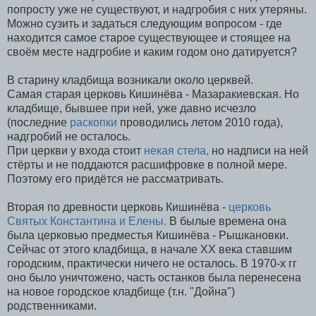
попросту уже не существуют, и надгробия с них утеряны.
Можно сузить и задаться следующим вопросом - где
находится самое старое существующее и стоящее на
своём месте надгробие и каким годом оно датируется?
В старину кладбища возникали около церквей.
Самая старая церковь Кишинёва - Мазаракиевская. Но
кладбище, бывшее при ней, уже давно исчезло
(последние
раскопки
проводились летом 2010 года),
надгробий не осталось.
При церкви у входа стоит
некая стела,
но надписи на ней
стёрты и не поддаются расшифровке в полной мере.
Поэтому его придётся не рассматривать.
Вторая по древности церковь Кишинёва -
церковь
Святых Константина и Елены.
В былые времена она
была церковью предместья Кишинёва - Рышкановки.
Сейчас от этого кладбища, в начале XX века ставшим
городским, практически ничего не осталось. В 1970-х гг
оно было уничтожено, часть останков была перенесена
на новое городское кладбище (т.н. "Дойна")
родственниками.